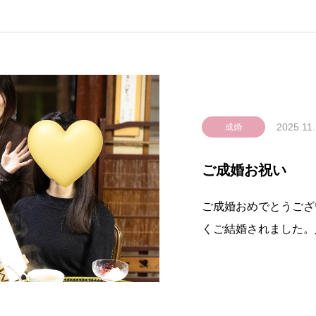
2025.11
成婚
ご成婚お祝い
ご成婚おめでとうござ
くご結婚されました。
婚退会までは4ヶ月と
ても素直で自分の理想
た。本当に理想通りの