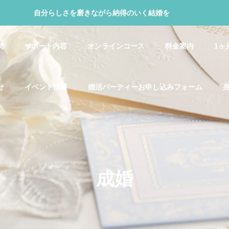
自分らしさを磨きながら納得のいく結婚を
問
サポート内容
オンラインコース
料金案内
1ヶ
せ
イベント情報
婚活パーティーお申し込みフォーム
成婚