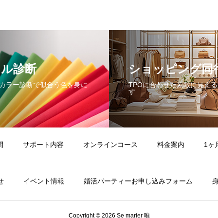
タル診断
ショッピング同
カラー診断で似合う色を身に
TPOに合わせた素敵に見え
す
問
サポート内容
オンラインコース
料金案内
1ヶ
せ
イベント情報
婚活パーティーお申し込みフォーム
Copyright © 2026 Se marier 唯