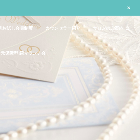
月お試し会員制度
カウンセラー紹介
サロンのご案内
身元保障型 紹介ランチ会