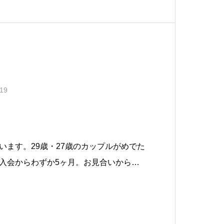
.19
います。29歳・27歳のカップルがめでた
入会からわずか5ヶ月。お見合いから成
いう理想的な活動をされたH様。H様はと
のお相手像がはっきりされている方でし
お相手を会ったら一直線に駆