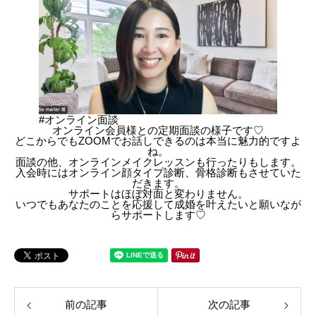
#オンライン面談
オンライン会員様との定期面談の様子です♡
どこからでもZOOMでお話しできるのは本当に魅力的ですよ
ね。
面談の他、オンラインメイクレッスンも行ったりもします。
入会時にはオンライン顔タイプ診断、骨格診断もさせていた
だきます。
サポートはほぼ対面と変わりません。
いつでもあなたのことを応援して成婚を叶えたいと願いなが
らサポートします♡
前の記事
次の記事