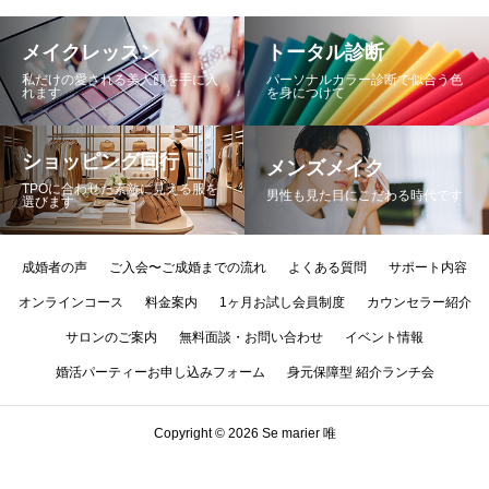
メイクレッスン
トータル診断
私だけの愛される美人顔を手に入
パーソナルカラー診断で似合う色
れます
を身につけて
ショッピング同行
メンズメイク
TPOに合わせた素敵に見える服を
男性も見た目にこだわる時代です
選びます
成婚者の声
ご入会〜ご成婚までの流れ
よくある質問
サポート内容
オンラインコース
料金案内
1ヶ月お試し会員制度
カウンセラー紹介
サロンのご案内
無料面談・お問い合わせ
イベント情報
婚活パーティーお申し込みフォーム
身元保障型 紹介ランチ会
LINE
お問い合わせ
Tel
Instagram
Copyright © 2026 Se marier 唯